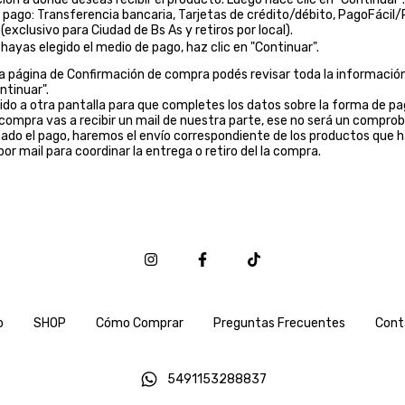
de pago: Transferencia bancaria, Tarjetas de crédito/débito, PagoFácil
exclusivo para Ciudad de Bs As y retiros por local).
hayas elegido el medio de pago, haz clic en "Continuar".
a página de Confirmación de compra podés revisar toda la información
ntinuar".
igido a otra pantalla para que completes los datos sobre la forma de p
 compra vas a recibir un mail de nuestra parte, ese no será un compro
ado el pago, haremos el envío correspondiente de los productos que
r mail para coordinar la entrega o retiro del la compra.
o
SHOP
Cómo Comprar
Preguntas Frecuentes
Cont
5491153288837