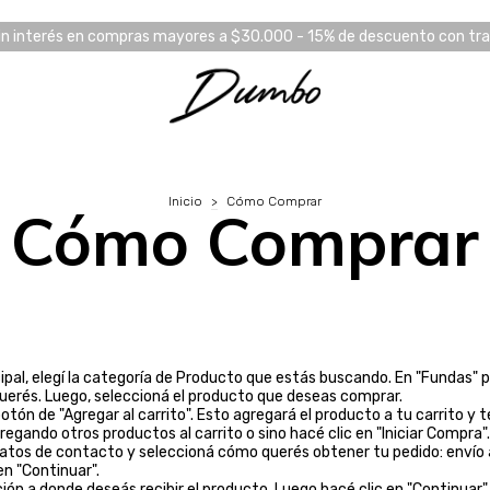
in interés en compras mayores a $30.000 - 15% de descuento con tr
Inicio
>
Cómo Comprar
Cómo Comprar
cipal, elegí la categoría de Producto que estás buscando. En "Fundas" p
querés. Luego, seleccioná el producto que deseas comprar.
botón de "Agregar al carrito". Esto agregará el producto a tu carrito y t
egando otros productos al carrito o sino hacé clic en "Iniciar Compra".
tos de contacto y seleccioná cómo querés obtener tu pedido: envío a 
 en "Continuar".
ción a donde deseás recibir el producto. Luego hacé clic en "Continuar".