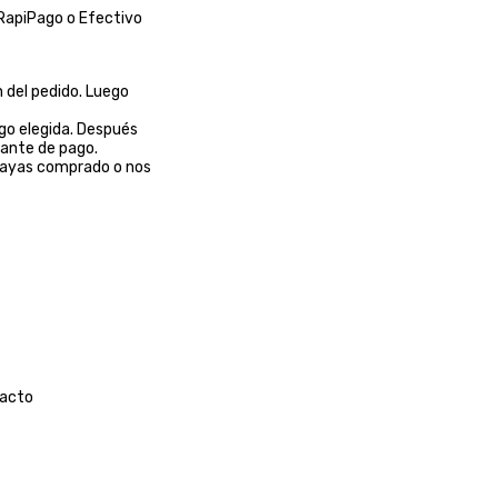
/RapiPago o Efectivo
 del pedido. Luego
ago elegida. Después
bante de pago.
 hayas comprado o nos
acto