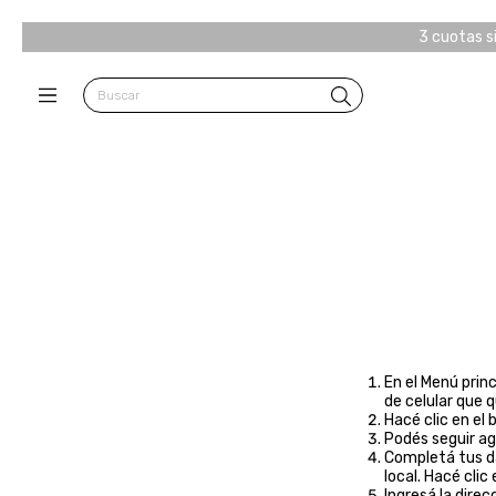
3 cuotas s
En el Menú prin
de celular que 
Hacé clic en el 
Podés seguir agr
Completá tus da
local. Hacé clic
Ingresá la direc