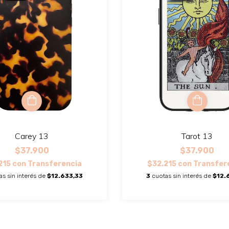
Carey 13
Tarot 13
$37.900
$37.900
215
con
Transferencia
$32.215
con
Transfer
as sin interés de
$12.633,33
3
cuotas sin interés de
$12.