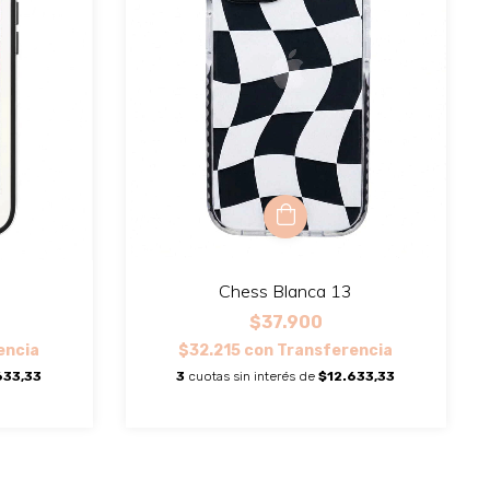
Chess Blanca 13
$37.900
encia
$32.215
con
Transferencia
633,33
3
cuotas sin interés de
$12.633,33