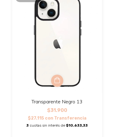
Transparente Negro 13
$31.900
$27.115
con
Transferencia
3
cuotas sin interés de
$10.633,33