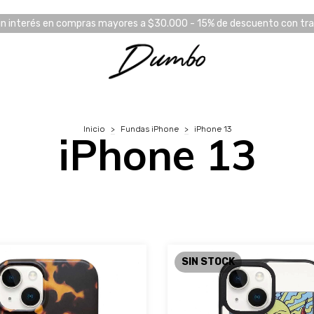
in interés en compras mayores a $30.000 - 15% de descuento con tr
Inicio
>
Fundas iPhone
>
iPhone 13
iPhone 13
SIN STOCK