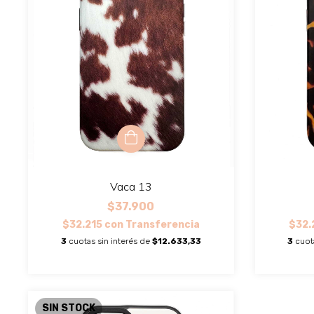
Vaca 13
$37.900
$32.215
con
Transferencia
$32.
3
cuotas sin interés de
$12.633,33
3
cuot
SIN STOCK