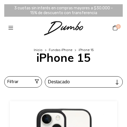
3 cuotas sin interés en compras mayores a $30.000 -
15% de descuento con transferencia
0
Inicio
>
Fundas iPhone
>
iPhone 15
iPhone 15
Filtrar