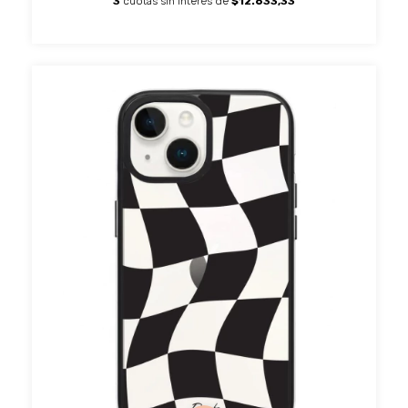
3
cuotas sin interés de
$12.633,33