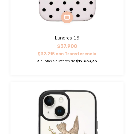
Lunares 15
$37.900
$32.215
con
Transferencia
3
cuotas sin interés de
$12.633,33