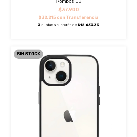
Rombos 15
$37.900
$32.215
con
Transferencia
3
cuotas sin interés de
$12.633,33
SIN STOCK