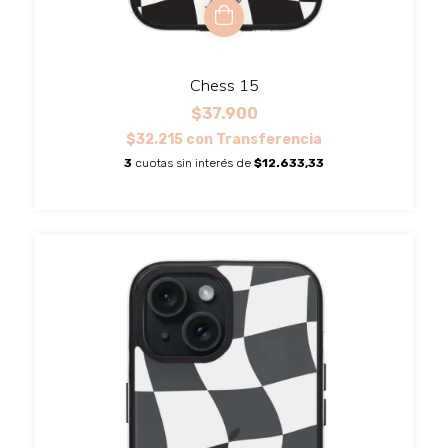
Chess 15
$37.900
$32.215
con
Transferencia
3
cuotas sin interés de
$12.633,33