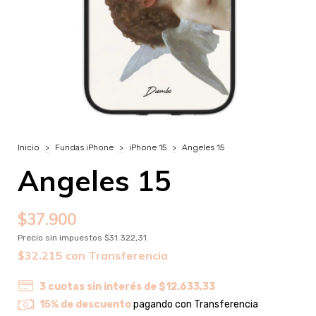
Inicio
>
Fundas iPhone
>
iPhone 15
>
Angeles 15
Angeles 15
$37.900
Precio sin impuestos
$31.322,31
$32.215
con
Transferencia
3
cuotas sin interés de
$12.633,33
15% de descuento
pagando con Transferencia