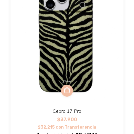
Cebra 17 Pro
$37.900
$32.215
con
Transferencia