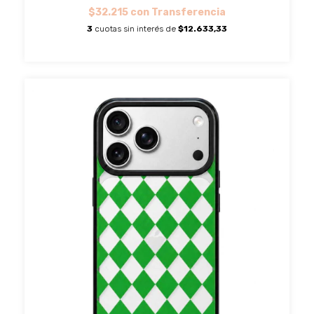
$32.215
con
Transferencia
3
cuotas sin interés de
$12.633,33