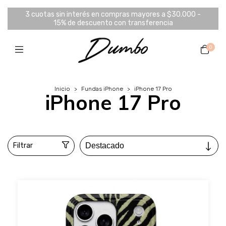
3 cuotas sin interés en compras mayores a $30.000 -
15% de descuento con transferencia
0
Inicio
>
Fundas iPhone
>
iPhone 17 Pro
iPhone 17 Pro
Filtrar