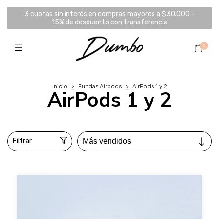
3 cuotas sin interés en compras mayores a $30.000 -
15% de descuento con transferencia
0
Inicio
>
Fundas Airpods
>
AirPods 1 y 2
AirPods 1 y 2
Filtrar