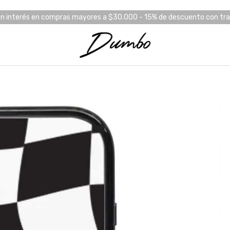
in interés en compras mayores a $30.000 - 15% de descuento con tr