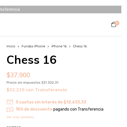
ansferencia
0
Inicio
>
Fundas iPhone
>
iPhone 16
>
Chess 16
Chess 16
$37.900
Precio sin impuestos
$31.322,31
$32.215
con
Transferencia
3
cuotas sin interés de
$12.633,33
15% de descuento
pagando con Transferencia
Ver más detalles