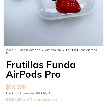
Inicio
>
Fundas Airpods
>
AirPods Pro
>
Frutillas Funda AirPods
Pro
Frutillas Funda
AirPods Pro
$19.300
Precio sin impuestos
$15.950,41
$16.405
con
Transferencia