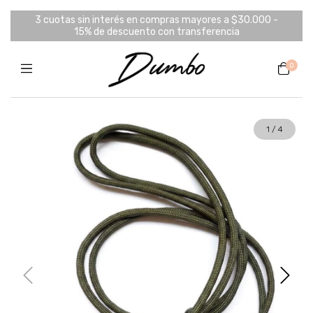
3 cuotas sin interés en compras mayores a $30.000 -
15% de descuento con transferencia
0
1
/
4