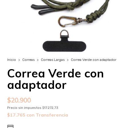
Inicio
>
Correas
>
Correas Largas
>
Correa Verde con adaptador
Correa Verde con
adaptador
$20.900
Precio sin impuestos
$17.272,73
$17.765
con
Transferencia