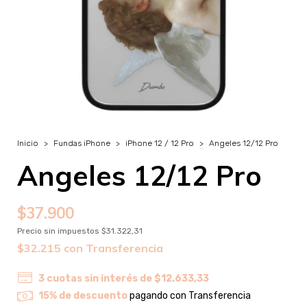
Inicio
>
Fundas iPhone
>
iPhone 12 / 12 Pro
>
Angeles 12/12 Pro
Angeles 12/12 Pro
$37.900
Precio sin impuestos
$31.322,31
$32.215
con
Transferencia
3
cuotas sin interés de
$12.633,33
15% de descuento
pagando con Transferencia