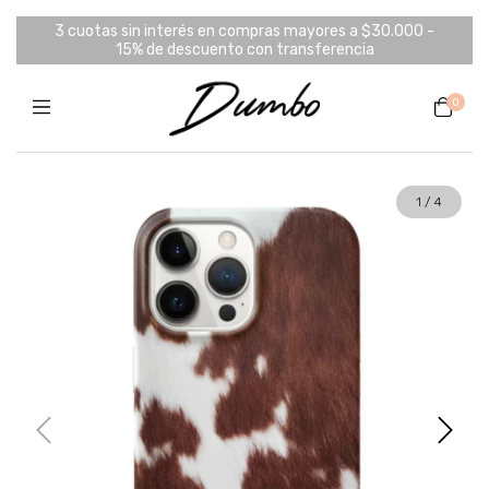
3 cuotas sin interés en compras mayores a $30.000 -
15% de descuento con transferencia
0
1
/
4