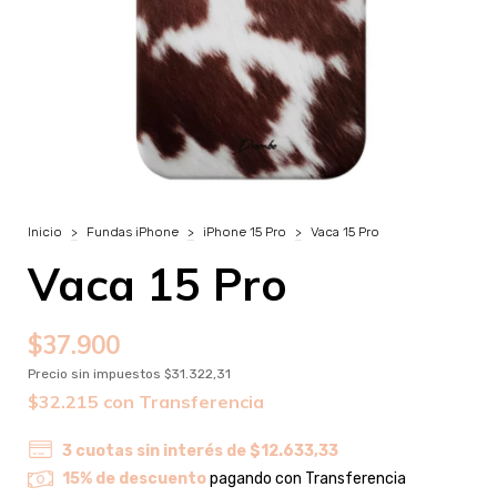
Inicio
>
Fundas iPhone
>
iPhone 15 Pro
>
Vaca 15 Pro
Vaca 15 Pro
$37.900
Precio sin impuestos
$31.322,31
$32.215
con
Transferencia
3
cuotas sin interés de
$12.633,33
15% de descuento
pagando con Transferencia