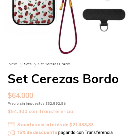
Inicio
>
Sets
>
Set Cerezas Bordo
Set Cerezas Bordo
$64.000
Precio sin impuestos
$52.892,56
$54.400
con
Transferencia
3
cuotas sin interés de
$21.333,33
15% de descuento
pagando con Transferencia