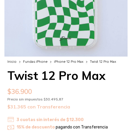
Inicio
>
Fundas iPhone
>
iPhone 12 Pro Max
>
Twist 12 Pro Max
Twist 12 Pro Max
$36.900
Precio sin impuestos
$30.495,87
$31.365
con
Transferencia
3
cuotas sin interés de
$12.300
15% de descuento
pagando con Transferencia