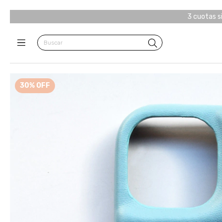
3 cuotas s
30
%
OFF