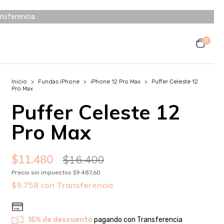
ansferencia
0
Inicio
>
Fundas iPhone
>
iPhone 12 Pro Max
>
Puffer Celeste 12
Pro Max
Puffer Celeste 12
Pro Max
$11.480
$16.400
Precio sin impuestos
$9.487,60
$9.758
con
Transferencia
15% de descuento
pagando con Transferencia