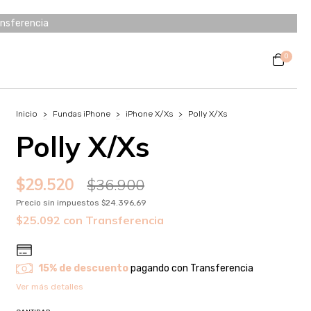
ansferencia
0
Inicio
>
Fundas iPhone
>
iPhone X/Xs
>
Polly X/Xs
Polly X/Xs
$29.520
$36.900
Precio sin impuestos
$24.396,69
$25.092
con
Transferencia
15% de descuento
pagando con Transferencia
Ver más detalles