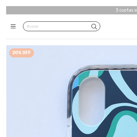
3 cuotas s
20
%
OFF