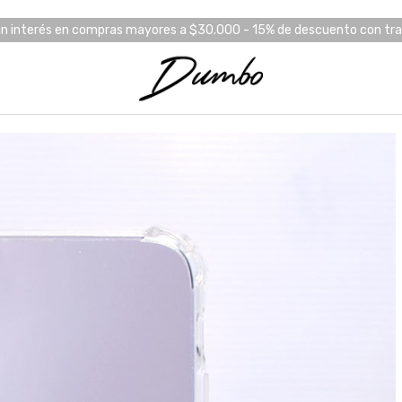
in interés en compras mayores a $30.000 - 15% de descuento con tr