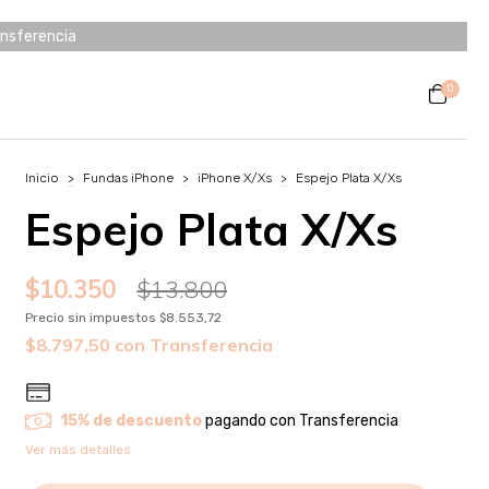
ansferencia
0
Inicio
>
Fundas iPhone
>
iPhone X/Xs
>
Espejo Plata X/Xs
Espejo Plata X/Xs
$10.350
$13.800
Precio sin impuestos
$8.553,72
$8.797,50
con
Transferencia
15% de descuento
pagando con Transferencia
Ver más detalles