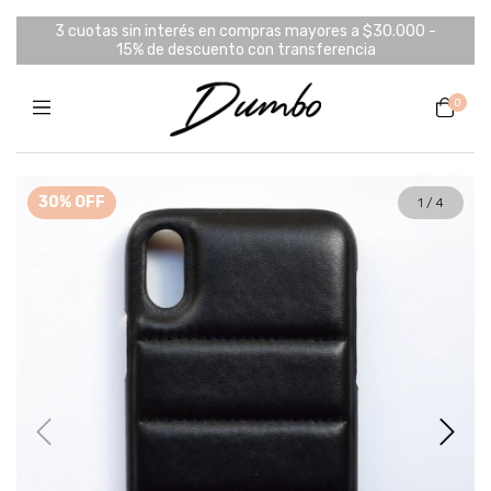
3 cuotas sin interés en compras mayores a $30.000 -
15% de descuento con transferencia
0
30
%
OFF
1
/
4