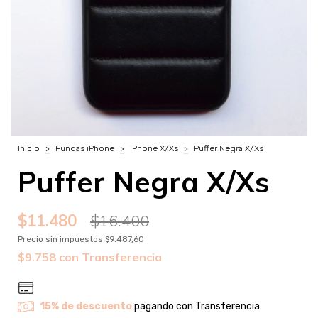
Inicio
>
Fundas iPhone
>
iPhone X/Xs
>
Puffer Negra X/Xs
Puffer Negra X/Xs
$11.480
$16.400
Precio sin impuestos
$9.487,60
$9.758
con
Transferencia
15% de descuento
pagando con Transferencia